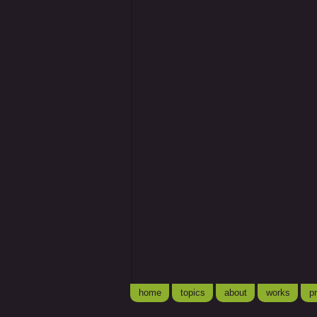
home
topics
about
works
pr