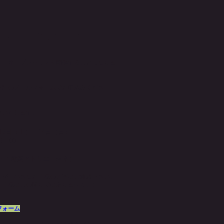
 オープンハウス
り、オープンハウスを開催することになりま
下記のメールフォームでお申込みくださ
信いたします。
13日（土）・14日（日）
：00
0235（ａｉ建築アトリエ 岩本）
すが、小さなお子様の入室はご遠慮下さい。
様はこの限りではありません。）
フォーム