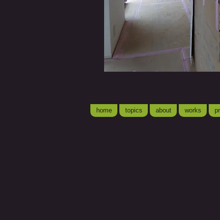
home
topics
about
works
pr