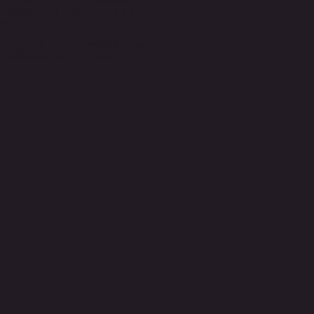
知らせをさせていただく場合がありますの
い携帯番号などをご記入いただきますよう、
げます。
たお名前、ご住所、携帯番号、Emailア
se参加確認以外の目的には一切使用いたしませ
た。