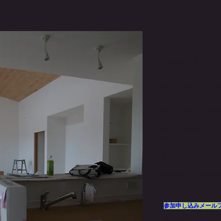
桃ノ木の家
お施主様のご厚意によ
した。
参加をご希望の方は、
い。。
詳細のご案内を、ご返
開催日 平成27年6月
時間 11：00～18
Tel: 090-7473-
※大変恐縮ではありま
（抱っこできるお子
参加申し込みメール